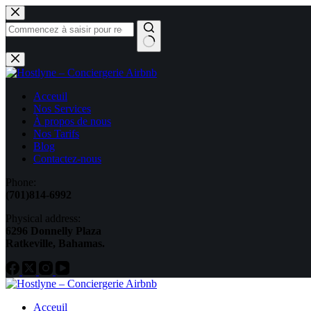
Acceuil
Nos Services
À propos de nous
Nos Tarifs
Blog
Contactez-nous
Phone:
(701)814-6992
Physical address:
​6296 Donnelly Plaza
Ratkeville, ​Bahamas.
Acceuil