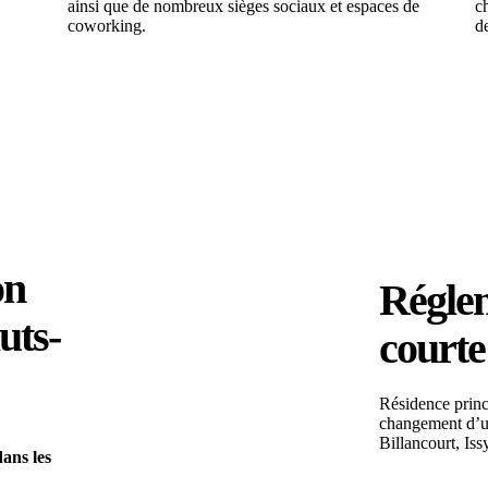
ainsi que de nombreux sièges sociaux et espaces de
c
coworking.
de
on
Réglem
uts-
courte
Résidence princ
changement d’us
Billancourt, Is
ans les