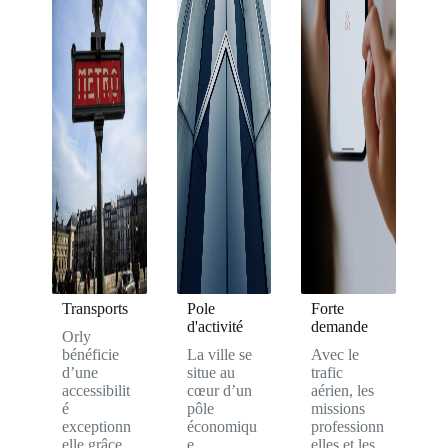
Transports
Pole
Forte
d'activité
demande
Orly
bénéficie
La ville se
Avec le
d’une
situe au
trafic
accessibilit
cœur d’un
aérien, les
é
pôle
missions
exceptionn
économiqu
professionn
elle grâce
e
elles et les